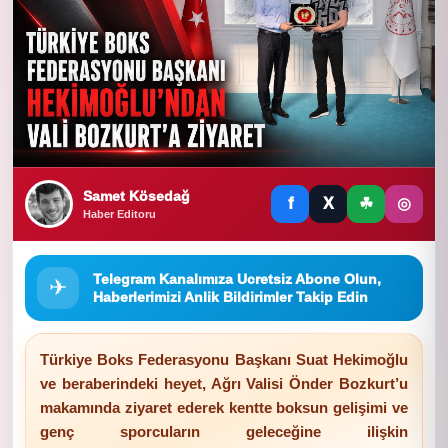
Samet Kösedağ
f
X
☘
◎
Haber Editoru
Telegram Kanalımıza Ucretsiz Abone Olun,
✈
Haberlerimizi Anlik Bildirimler Takip Edin
Türkiye Boks Federasyonu Başkanı Suat Hekimoğlu
ve beraberindeki heyet, Ağrı Valisi Önder Bozkurt’u
makamında ziyaret ederek kentte boksun gelişimi ve
genç sporcuların geleceğine ilişkin