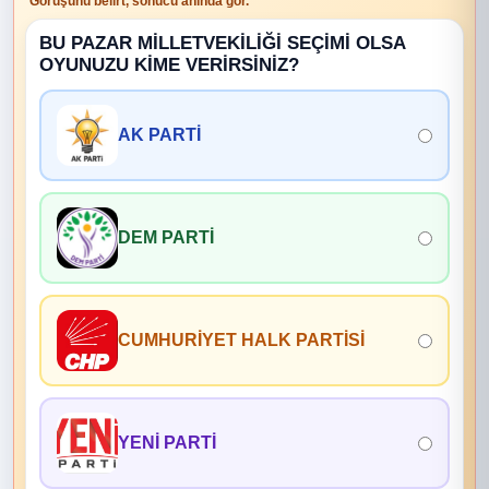
Görüşünü belirt, sonucu anında gör.
BU PAZAR MİLLETVEKİLİĞİ SEÇİMİ OLSA
OYUNUZU KİME VERİRSİNİZ?
AK PARTİ
DEM PARTİ
CUMHURİYET HALK PARTİSİ
YENİ PARTİ