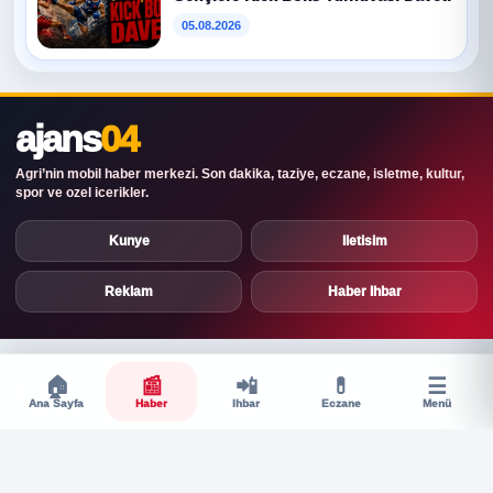
05.08.2026
ajans
04
Agri’nin mobil haber merkezi. Son dakika, taziye, eczane, isletme, kultur,
spor ve ozel icerikler.
Kunye
Iletisim
Reklam
Haber Ihbar
🏠
📰
📲
💊
☰
Ana Sayfa
Haber
Ihbar
Eczane
Menü