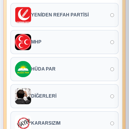
YENİDEN REFAH PARTİSİ
MHP
HÜDA PAR
DİĞERLERİ
KARARSIZIM