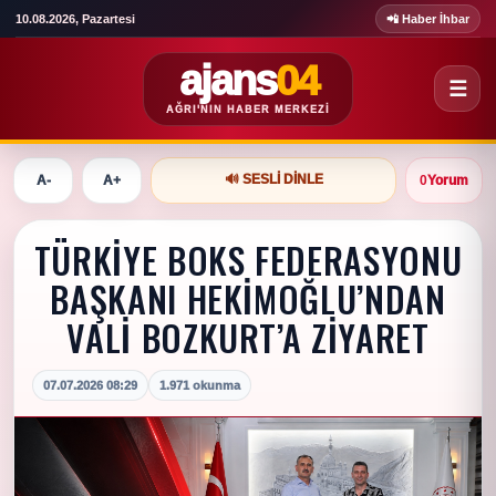
10.08.2026, Pazartesi
📲 Haber İhbar
ajans
04
☰
AĞRI'NIN HABER MERKEZI
🔊 SESLI DINLE
A-
A+
0
Yorum
TÜRKİYE BOKS FEDERASYONU
BAŞKANI HEKİMOĞLU’NDAN
VALİ BOZKURT’A ZİYARET
07.07.2026 08:29
1.971 okunma