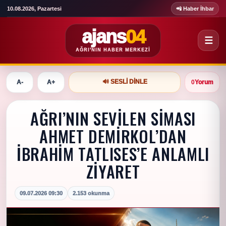
10.08.2026, Pazartesi
📲 Haber İhbar
ajans
04
☰
AĞRI'NIN HABER MERKEZI
🔊 SESLI DINLE
A-
A+
0
Yorum
AĞRI’NIN SEVİLEN SİMASI
AHMET DEMİRKOL’DAN
İBRAHİM TATLISES’E ANLAMLI
ZİYARET
09.07.2026 09:30
2.153 okunma