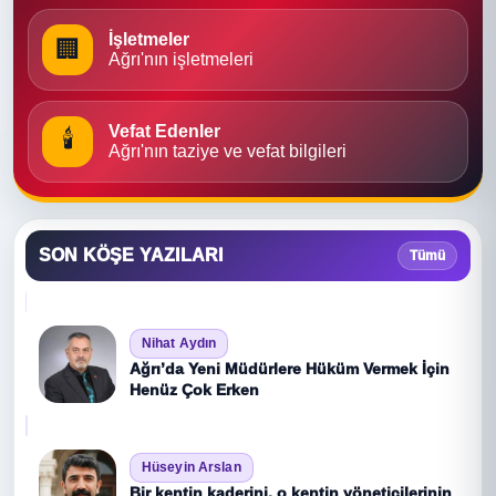
İşletmeler
🏢
Ağrı'nın işletmeleri
Vefat Edenler
🕯
Ağrı'nın taziye ve vefat bilgileri
SON KÖŞE YAZILARI
Tümü
Nihat Aydın
Ağrı’da Yeni Müdürlere Hüküm Vermek İçin
Henüz Çok Erken
Hüseyin Arslan
Bir kentin kaderini, o kentin yöneticilerinin