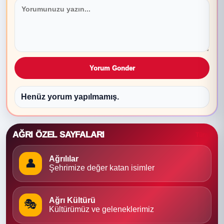
Yorum Gonder
Henüz yorum yapılmamış.
AĞRI ÖZEL SAYFALARI
Tümü
Ağrılılar
👤
Şehrimize değer katan isimler
Ağrı Kültürü
🎭
Kültürümüz ve geleneklerimiz