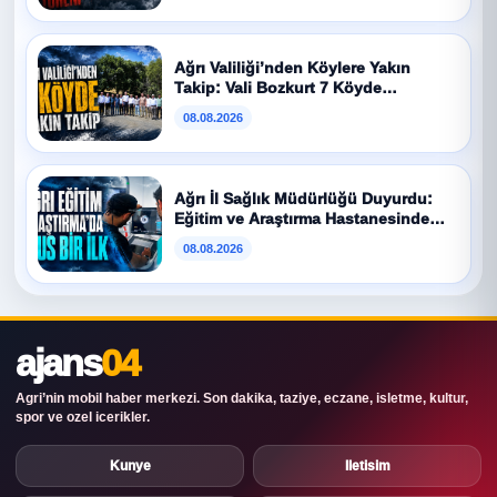
Ağrı Valiliği’nden Köylere Yakın
Takip: Vali Bozkurt 7 Köyde
Vatandaşlarla Buluştu
08.08.2026
Ağrı İl Sağlık Müdürlüğü Duyurdu:
Eğitim ve Araştırma Hastanesinde
IVUS İşlemi İlk K...
08.08.2026
ajans
04
Agri’nin mobil haber merkezi. Son dakika, taziye, eczane, isletme, kultur,
spor ve ozel icerikler.
Kunye
Iletisim