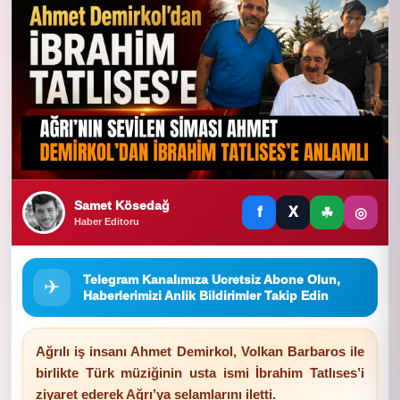
Samet Kösedağ
f
X
☘
◎
Haber Editoru
Telegram Kanalımıza Ucretsiz Abone Olun,
✈
Haberlerimizi Anlik Bildirimler Takip Edin
Ağrılı iş insanı Ahmet Demirkol, Volkan Barbaros ile
birlikte Türk müziğinin usta ismi İbrahim Tatlıses’i
ziyaret ederek Ağrı’ya selamlarını iletti.