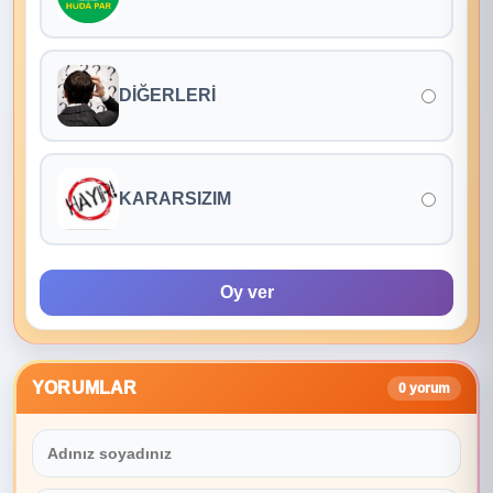
DİĞERLERİ
KARARSIZIM
Oy ver
YORUMLAR
0 yorum