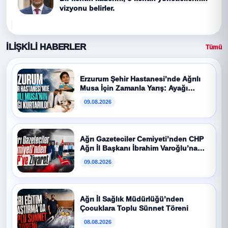
vizyonu belirler.
İLİŞKİLİ HABERLER
Tümü
Erzurum Şehir Hastanesi’nde Ağrılı
Musa İçin Zamanla Yarış: Ayağı
Kurtarıldı
09.08.2026
Ağrı Gazeteciler Cemiyeti’nden CHP
Ağrı İl Başkanı İbrahim Varoğlu’na
Ziyaret
09.08.2026
Ağrı İl Sağlık Müdürlüğü’nden
Çocuklara Toplu Sünnet Töreni
08.08.2026