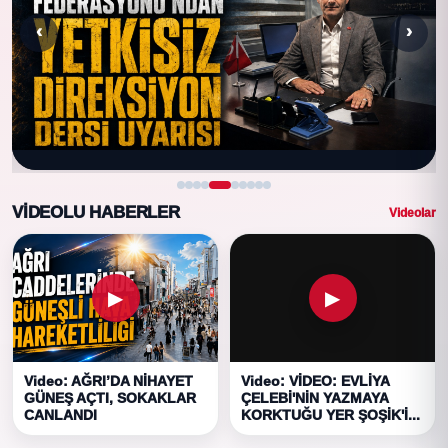
‹
›
VIDEOLU HABERLER
Videolar
▶
▶
Video: AĞRI’DA NİHAYET
Video: VİDEO: EVLİYA
GÜNEŞ AÇTI, SOKAKLAR
ÇELEBİ'NİN YAZMAYA
CANLANDI
KORKTUĞU YER ŞOŞİK'İ...