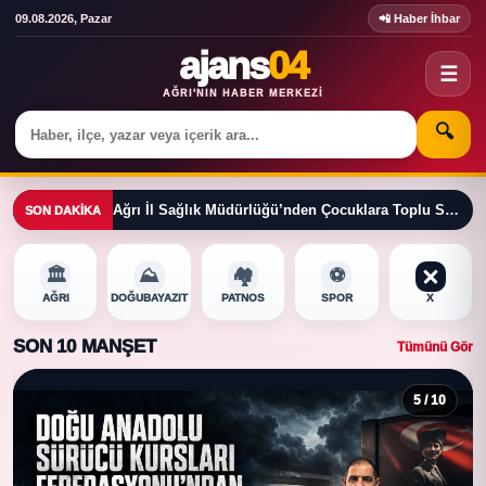
09.08.2026, Pazar
📲 Haber İhbar
ajans
04
☰
AĞRI'NIN HABER MERKEZI
🔍
Ağrı İl Sağlık Müdürlüğü’nden Çocuklara Toplu Sünnet Töreni
SON DAKIKA
🏛️
⛰️
🏘️
⚽
AĞRI
DOĞUBAYAZIT
PATNOS
SPOR
X
SON 10 MANŞET
Tümünü Gör
5 / 10