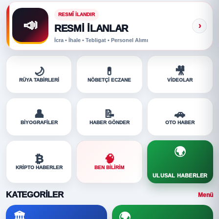
RESMÎ İLANDIR
📣
›
RESMI İLANLAR
İcra • İhale • Tebligat • Personel Alımı
🌙
💊
🎥
RÜYA TABIRLERI
NÖBETÇI ECZANE
VIDEOLAR
👤
📝
🚗
BIYOGRAFILER
HABER GÖNDER
OTO HABER
🌍
₿
🧠
KRIPTO HABERLER
BEN BILIRIM
ULUSAL HABERLER
KATEGORILER
Menü
🏛️
🌍