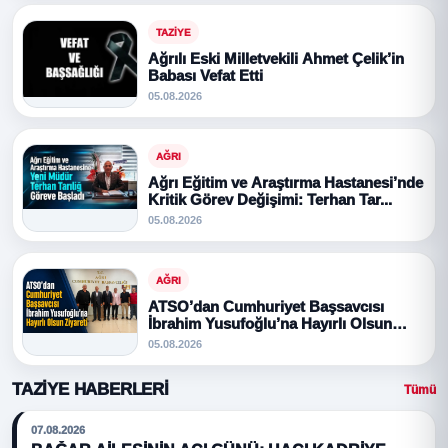
TAZIYE
Ağrılı Eski Milletvekili Ahmet Çelik’in
Babası Vefat Etti
05.08.2026
AĞRI
Ağrı Eğitim ve Araştırma Hastanesi’nde
Kritik Görev Değişimi: Terhan Tar...
05.08.2026
AĞRI
ATSO’dan Cumhuriyet Başsavcısı
İbrahim Yusufoğlu’na Hayırlı Olsun
Ziyare...
05.08.2026
TAZIYE HABERLERI
Tümü
07.08.2026