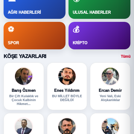
AĞRI HABERLERI
ULUSAL HABERLER
⚽
💰
SPOR
KRIPTO
KÖŞE YAZARLARI
Tümü
Barış Özmen
Enes Yıldırım
Ercan Demir
Bir Çift Kulaklık ve
BU MİLLET BÖYLE
Yeni Vali, Eski
Çocuk Kalbinin
DEĞİLDİ
Alışkanlıklar
Hikmet...