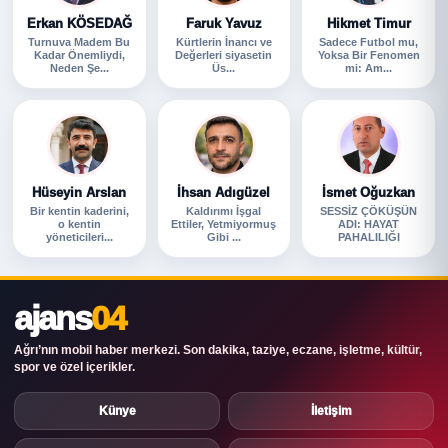
Erkan KÖSEDAĞ
Faruk Yavuz
Hikmet Timur
Turnuva Madem Bu
Kürtlerin İnancı ve
Sadece Futbol mu,
Kadar Önemliydi,
Değerleri siyasetin
Yoksa Bir Fenomen
Neden Şe...
Üs...
mi: Am...
Hüseyin Arslan
İhsan Adıgüzel
İsmet Oğuzkan
Bir kentin kaderini,
Kaldırımı İşgal
SESSİZ ÇÖKÜŞÜN
o kentin
Ettiler, Yetmiyormuş
ADI: HAYAT
yöneticileri...
Gibi ...
PAHALILIĞI
ajans
04
Ağrı’nın mobil haber merkezi. Son dakika, taziye, eczane, işletme, kültür,
spor ve özel içerikler.
Künye
İletişim