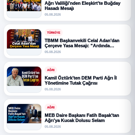
Ağrı Valiliği’nden Eleşkirt’te Buğday
Hasadı Mesajı
05.08.2026
TÜRKIYE
TBMM Başkanvekili Celal Adan’dan
Çerçeve Yasa Mesajı: “Ardında
Bahçeli’n...
05.08.2026
AĞRI
Kamil Öztürk’ten DEM Parti Ağrı İl
Yönetimine Tutak Çağrısı
05.08.2026
AĞRI
MEB Daire Başkanı Fatih Başak’tan
Ağrı’ya Kucak Dolusu Selam
05.08.2026