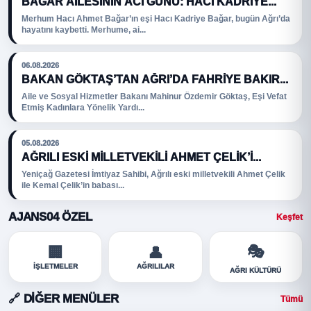
BAĞAR AILESININ ACI GÜNÜ: HACI KADRIYE...
Merhum Hacı Ahmet Bağar’ın eşi Hacı Kadriye Bağar, bugün Ağrı’da
hayatını kaybetti. Merhume, ai...
06.08.2026
BAKAN GÖKTAŞ’TAN AĞRI’DA FAHRIYE BAKIR...
Aile ve Sosyal Hizmetler Bakanı Mahinur Özdemir Göktaş, Eşi Vefat
Etmiş Kadınlara Yönelik Yardı...
05.08.2026
AĞRILI ESKI MILLETVEKILI AHMET ÇELIK’I...
Yeniçağ Gazetesi İmtiyaz Sahibi, Ağrılı eski milletvekili Ahmet Çelik
ile Kemal Çelik’in babası...
AJANS04 ÖZEL
Keşfet
🎭
🏢
👤
İŞLETMELER
AĞRILILAR
AĞRI KÜLTÜRÜ
🔗 DIĞER MENÜLER
Tümü