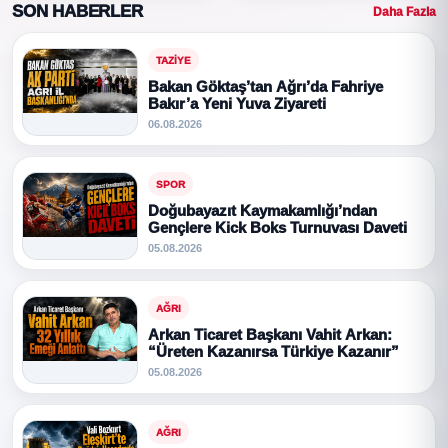
SON HABERLER
Daha Fazla
TAZIYE
Bakan Göktaş’tan Ağrı’da Fahriye
Bakır’a Yeni Yuva Ziyareti
06.08.2026
SPOR
Doğubayazıt Kaymakamlığı’ndan
Gençlere Kick Boks Turnuvası Daveti
05.08.2026
AĞRI
Arkan Ticaret Başkanı Vahit Arkan:
“Üreten Kazanırsa Türkiye Kazanır”
05.08.2026
AĞRI