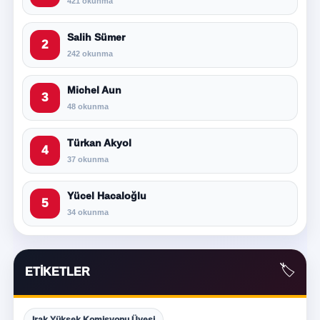
421 okunma
Salih Sümer
2
242 okunma
Michel Aun
3
48 okunma
Türkan Akyol
4
37 okunma
Yücel Hacaloğlu
5
34 okunma
🏷️
ETIKETLER