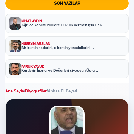
SON YAZILAR
NIHAT AYDIN
Ağrı’da Yeni Müdürlere Hüküm Vermek İçin Hen…
HÜSEYIN ARSLAN
Bir kentin kaderini, o kentin yöneticilerini…
FARUK YAVUZ
Kürtlerin İnancı ve Değerleri siyasetin Üstü…
Ana Sayfa
/
Biyografiler
/
Abbas El Beyati