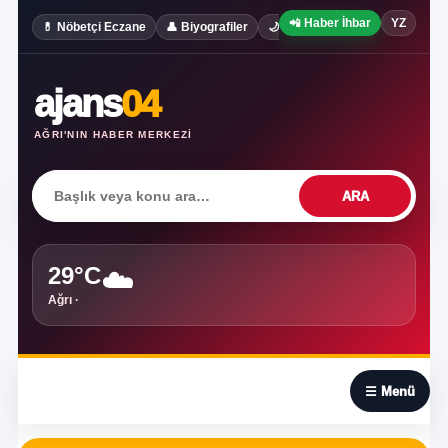
📲 Haber İhbar
YZ
✍️ Köşe Yaz
💊 Nöbetçi Eczane
👤 Biyografiler
🌙 Rüya Tabirleri
ajans
04
AĞRI'NIN HABER MERKEZI
ARA
29°C
☁️
Ağrı ·
☰
☰ Menü