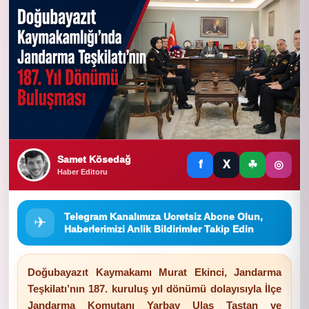
Samet Kösedağ
f
X
☘
◎
Haber Editoru
Telegram Kanalımıza Ucretsiz Abone Olun,
✈
Haberlerimizi Anlik Bildirimler Takip Edin
Doğubayazıt Kaymakamı Murat Ekinci, Jandarma
Teşkilatı’nın 187. kuruluş yıl dönümü dolayısıyla İlçe
Jandarma Komutanı Yarbay Ulaş Taştan ve