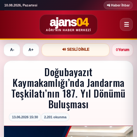
10.08.2026, Pazartesi
📲 Haber İhbar
ajans
04
☰
AĞRI'NIN HABER MERKEZI
🔊 SESLI DINLE
A-
A+
0
Yorum
Doğubayazıt
Kaymakamlığı’nda Jandarma
Teşkilatı’nın 187. Yıl Dönümü
Buluşması
13.06.2026 15:30
2.201 okunma