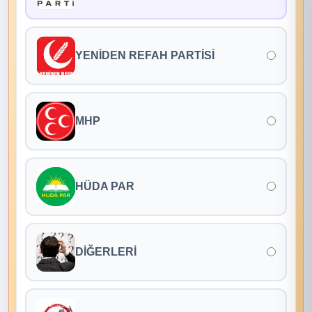
YENİDEN REFAH PARTİSİ
MHP
HÜDA PAR
DİĞERLERİ