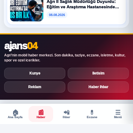
Ağrı İl Sağlık Müdürlüğü Duyurdu:
Eğitim ve Araştırma Hastanesinde
IVUS İşlemi İlk K...
08.08.2026
ajans
04
Agri’nin mobil haber merkezi. Son dakika, taziye, eczane, isletme, kultur,
spor ve ozel icerikler.
Kunye
Iletisim
Reklam
Haber Ihbar
🏠
📰
📲
💊
☰
Ana Sayfa
Haber
Ihbar
Eczane
Menü