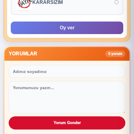
KARARSIZIM
Oy ver
YORUMLAR
0 yorum
Yorum Gonder