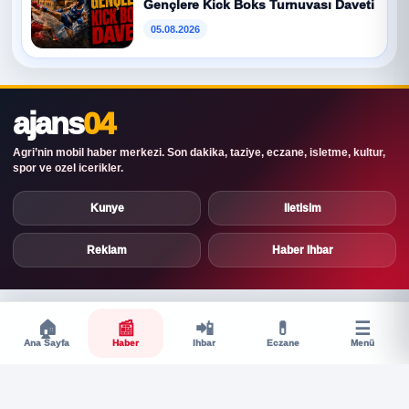
Gençlere Kick Boks Turnuvası Daveti
05.08.2026
ajans
04
Agri’nin mobil haber merkezi. Son dakika, taziye, eczane, isletme, kultur,
spor ve ozel icerikler.
Kunye
Iletisim
Reklam
Haber Ihbar
🏠
📰
📲
💊
☰
Ana Sayfa
Haber
Ihbar
Eczane
Menü