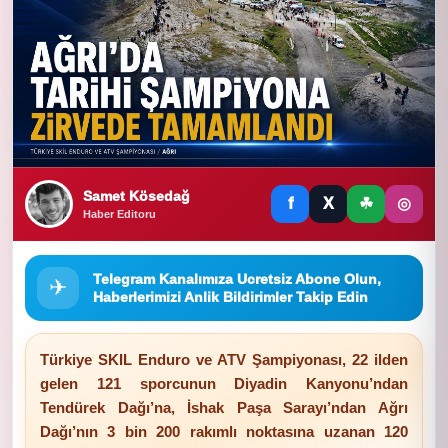
Samet Kösedağ
f
X
☘
◎
Haber Editoru
Telegram Kanalımıza Ucretsiz Abone Olun,
✈
Haberlerimizi Anlik Bildirimler Takip Edin
Türkiye SKIL Enduro ve ATV Şampiyonası, 22 ilden
gelen 121 sporcunun Diyadin Kanyonu’ndan
Tendürek Dağı’na, İshak Paşa Sarayı’ndan Ağrı
Dağı’nın 3 bin 200 rakımlı noktasına uzanan 120