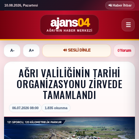
10.08.2026, Pazartesi
📲 Haber İhbar
ajans
04
☰
AĞRI'NIN HABER MERKEZI
🔊 SESLI DINLE
A-
A+
0
Yorum
AĞRI VALİLİĞİNİN TARİHİ
ORGANİZASYONU ZİRVEDE
TAMAMLANDI
06.07.2026 08:00
1.835 okunma