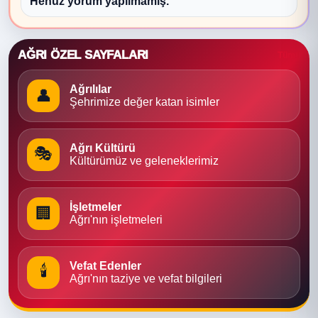
Henüz yorum yapılmamış.
AĞRI ÖZEL SAYFALARI
Tümü
Ağrılılar
👤
Şehrimize değer katan isimler
Ağrı Kültürü
🎭
Kültürümüz ve geleneklerimiz
İşletmeler
🏢
Ağrı'nın işletmeleri
Vefat Edenler
🕯
Ağrı'nın taziye ve vefat bilgileri