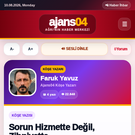
10.08.2026, Monday
📲 Haber İhbar
ajans
04
☰
AĞRI'NIN HABER MERKEZI
🔊 SESLI DINLE
A-
A+
0
Yorum
KÖŞE YAZARI
Faruk Yavuz
Ajans04 Köşe Yazarı
👁 22.848
📖 4 yazı
KÖŞE YAZISI
Sorun Hizmette Değil,