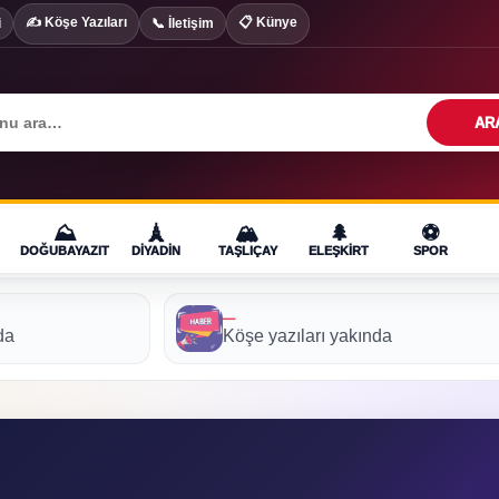
✍️ Köşe Yazıları
📋 Künye
i
📞 İletişim
AR
⛰️
🗼
🏔️
🌲
⚽
DOĞUBAYAZIT
DIYADIN
TAŞLIÇAY
ELEŞKIRT
SPOR
—
da
Köşe yazıları yakında