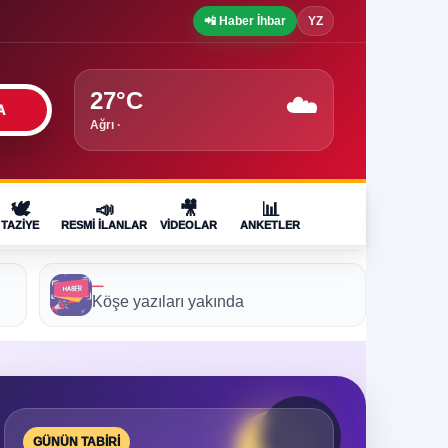
📲 Haber İhbar
YZ
27°C
☁️
A
Ağrı ·
🕊️
📣
🎥
📊
TAZIYE
RESMI İLANLAR
VIDEOLAR
ANKETLER
—
Köşe yazıları yakında
GÜNÜN TABIRI