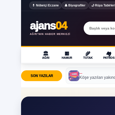
💊 Nöbetçi Eczane
👤 Biyografiler
🌙 Rüya Tabirler
ajans
04
AĞRI'NIN HABER MERKEZI
🏛️
🟨
🌾
🏘️
AĞRI
HAMUR
TUTAK
PATNOS
—
SON YAZILAR
Köşe yazıları yakın