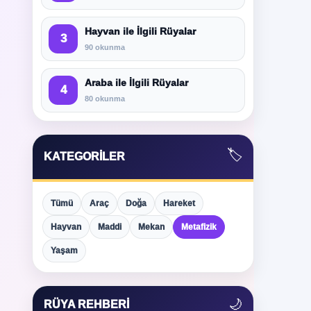
Hayvan ile İlgili Rüyalar
3
90 okunma
Araba ile İlgili Rüyalar
4
80 okunma
🏷️
KATEGORILER
Tümü
Araç
Doğa
Hareket
Hayvan
Maddi
Mekan
Metafizik
Yaşam
🌙
RÜYA REHBERI