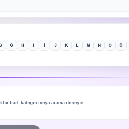
G
Ğ
H
I
İ
J
K
L
M
N
O
Ö
 bir harf, kategori veya arama deneyin.