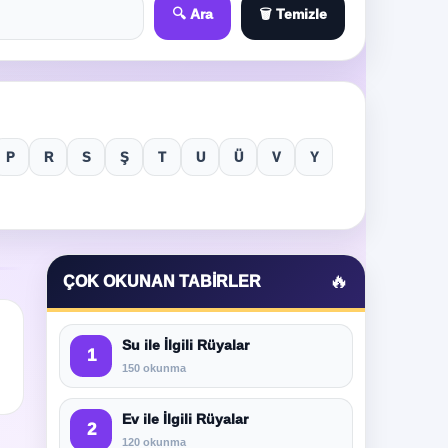
🔍 Ara
🗑️ Temizle
P
R
S
Ş
T
U
Ü
V
Y
🔥
ÇOK OKUNAN TABIRLER
Su ile İlgili Rüyalar
1
150 okunma
Ev ile İlgili Rüyalar
2
120 okunma