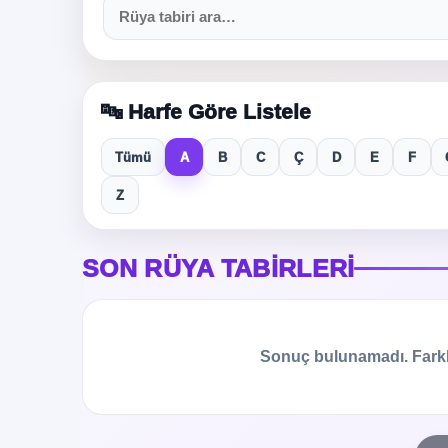
🔤 Harfe Göre Listele
Tümü
A
B
C
Ç
D
E
F
Z
SON RÜYA TABIRLERI
Sonuç bulunamadı. Farklı