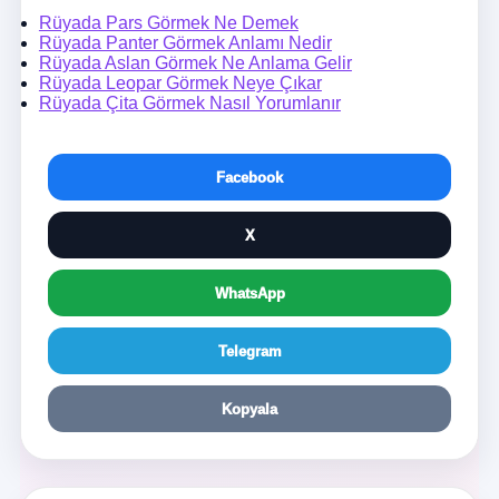
Rüyada Pars Görmek Ne Demek
Rüyada Panter Görmek Anlamı Nedir
Rüyada Aslan Görmek Ne Anlama Gelir
Rüyada Leopar Görmek Neye Çıkar
Rüyada Çita Görmek Nasıl Yorumlanır
Facebook
X
WhatsApp
Telegram
Kopyala