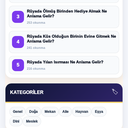
Rüyada Ölmüş Birinden Hediye Almak Ne
Anlama Gelir?
3
253 okunma
Rüyada Küs Olduğun Birinin Evine Gitmek Ne
Anlama Gelir?
4
241 okunma
Rüyada Yılan Isırması Ne Anlama Gelir?
5
216 okunma
🏷️
KATEGORILER
Genel
Doğa
Mekan
Aile
Hayvan
Eşya
Dini
Meslek