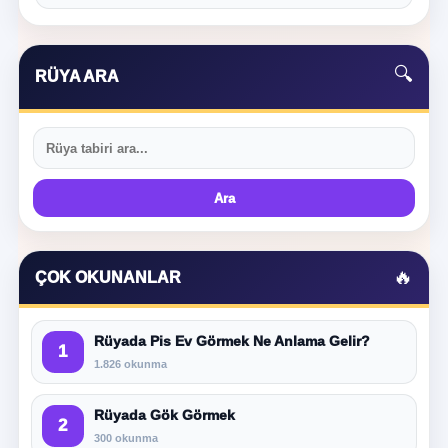
🔍
RÜYA ARA
Ara
🔥
ÇOK OKUNANLAR
Rüyada Pis Ev Görmek Ne Anlama Gelir?
1
1.826 okunma
Rüyada Gök Görmek
2
300 okunma