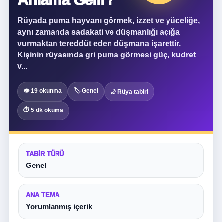
Anlama Gelir?
Rüyada puma hayvanı görmek, izzet ve yüceliğe,
aynı zamanda sadakati ve düşmanlığı açığa
vurmaktan tereddüt eden düşmana işarettir.
Kişinin rüyasında gri puma görmesi güç, kudret
v...
👁 19 okunma
🏷 Genel
🌙 Rüya tabiri
⏱ 5 dk okuma
TABIR TÜRÜ
Genel
ANA TEMA
Yorumlanmış içerik