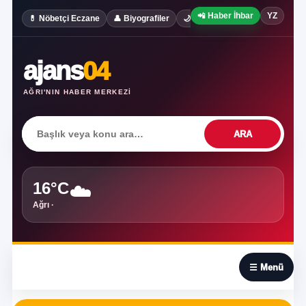
📲 Haber İhbar
YZ
✍️ Köşe Yaz
💊 Nöbetçi Eczane
👤 Biyografiler
🌙 Rüya Tabirleri
ajans
04
AĞRI'NIN HABER MERKEZI
ARA
16°C
☁️
Ağrı ·
☰
☰ Menü