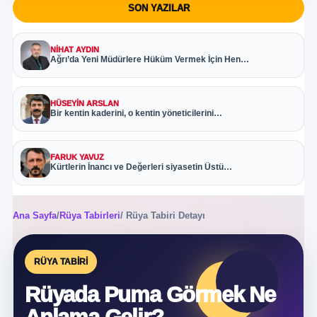
SON YAZILAR
NIHAT AYDIN
Ağrı’da Yeni Müdürlere Hüküm Vermek İçin Hen…
HÜSEYIN ARSLAN
Bir kentin kaderini, o kentin yöneticilerini…
FARUK YAVUZ
Kürtlerin İnancı ve Değerleri siyasetin Üstü…
Ana Sayfa
/
Rüya Tabirleri
/ Rüya Tabiri Detayı
RÜYA TABIRI
Rüyada Puma Görmek Ne