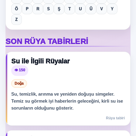
Ö
P
R
S
Ş
T
U
Ü
V
Y
Z
SON RÜYA TABIRLERI
Su ile İlgili Rüyalar
👁️ 150
Doğa
Su, temizlik, arınma ve yeniden doğuşu simgeler.
Temiz su görmek iyi haberlerin geleceğini, kirli su ise
sorunların olduğunu gösterir.
Rüya tabiri