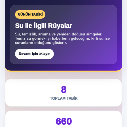
GÜNÜN TABIRI
Su ile İlgili Rüyalar
Su, temizlik, arınma ve yeniden doğuşu simgeler.
Temiz su görmek iyi haberlerin geleceğini, kirli su ise
sorunların olduğunu gösterir.
Devamı için tıklayın
8
TOPLAM TABIR
660