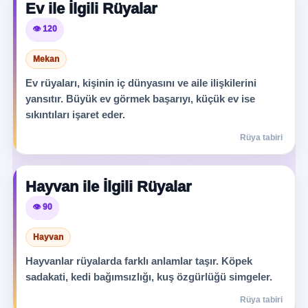
Ev ile İlgili Rüyalar
👁️ 120
Mekan
Ev rüyaları, kişinin iç dünyasını ve aile ilişkilerini
yansıtır. Büyük ev görmek başarıyı, küçük ev ise
sıkıntıları işaret eder.
Rüya tabiri
Hayvan ile İlgili Rüyalar
👁️ 90
Hayvan
Hayvanlar rüyalarda farklı anlamlar taşır. Köpek
sadakati, kedi bağımsızlığı, kuş özgürlüğü simgeler.
Rüya tabiri