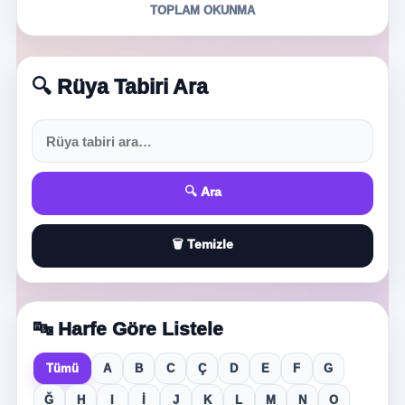
TOPLAM OKUNMA
🔍 Rüya Tabiri Ara
🔍 Ara
🗑️ Temizle
🔤 Harfe Göre Listele
Tümü
A
B
C
Ç
D
E
F
G
Ğ
H
I
İ
J
K
L
M
N
O