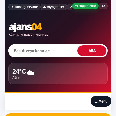
📲 Haber İhbar
YZ
✍️ Köşe Yaz
💊 Nöbetçi Eczane
👤 Biyografiler
🌙 Rüya Tabirleri
ajans
04
AĞRI'NIN HABER MERKEZI
ARA
24°C
☁️
Ağrı ·
☰
☰ Menü