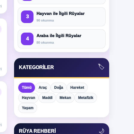
i
Hayvan ile İlgili Rüyalar
3
90 okunma
Araba ile İlgili Rüyalar
4
80 okunma
🏷️
KATEGORILER
i
Tümü
Araç
Doğa
Hareket
Hayvan
Maddi
Mekan
Metafizik
Yaşam
i
🌙
RÜYA REHBERI