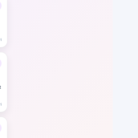
i
t
i