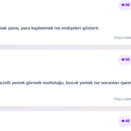
👁️ 60
ulmak şansı, para kaybetmek ise endişeleri gösterir.
Rüya tabir
👁️ 50
Lezzetli yemek görmek mutluluğu, bozuk yemek ise sorunları işare
Rüya tabir
👁️ 40