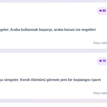
👁️ 80
eler. Araba kullanmak başarıyı, araba kazası ise engelleri
Rüya tabir
👁️ 70
şu simgeler. Kendi ölümünü görmek yeni bir başlangıcı işaret
Rüya tabir