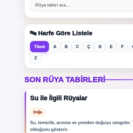
🔤 Harfe Göre Listele
Tümü
A
B
C
Ç
D
E
F
Z
SON RÜYA TABIRLERI
Su ile İlgili Rüyalar
Doğa
Su, temizlik, arınma ve yeniden doğuşu simgeler. T
olduğunu gösterir.