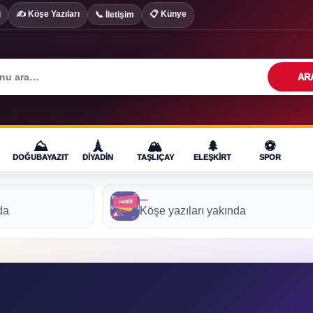
✍️ Köşe Yazıları
📋 Künye
i
📞 İletişim
AR
⛰️
🗼
🏔️
🌲
⚽
DOĞUBAYAZIT
DIYADIN
TAŞLIÇAY
ELEŞKIRT
SPOR
—
da
Köşe yazıları yakında