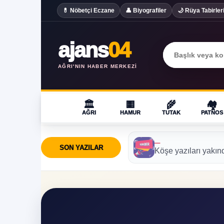
💊 Nöbetçi Eczane
👤 Biyografiler
🌙 Rüya Tabirler
ajans
04
AĞRI'NIN HABER MERKEZI
🏛️
🟨
🌾
🏘️
AĞRI
HAMUR
TUTAK
PATNOS
—
SON YAZILAR
Köşe yazıları yakın