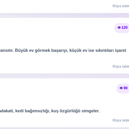
Rüya tabir
👁️ 120
i yansıtır. Büyük ev görmek başarıyı, küçük ev ise sıkıntıları işaret
Rüya tabir
👁️ 90
adakati, kedi bağımsızlığı, kuş özgürlüğü simgeler.
Rüya tabir