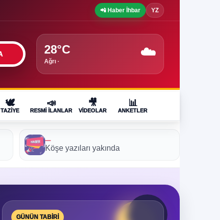
📲 Haber İhbar
YZ
28°C
☁️
A
Ağrı ·
🕊️
📣
🎥
📊
TAZIYE
RESMI İLANLAR
VIDEOLAR
ANKETLER
—
Köşe yazıları yakında
GÜNÜN TABIRI