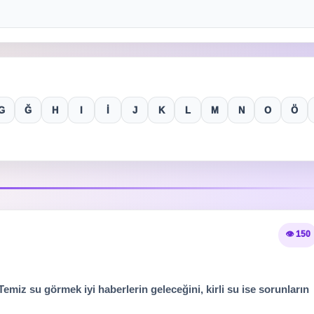
G
Ğ
H
I
İ
J
K
L
M
N
O
Ö
👁️ 150
emiz su görmek iyi haberlerin geleceğini, kirli su ise sorunların