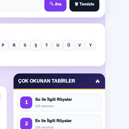
🔍 Ara
🗑️ Temizle
P
R
S
Ş
T
U
Ü
V
Y
🔥
ÇOK OKUNAN TABIRLER
Su ile İlgili Rüyalar
1
150 okunma
Ev ile İlgili Rüyalar
2
120 okunma