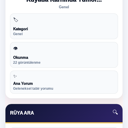
Genel
🏷
Kategori
Genel
👁
Okunma
22 görüntülenme
✨
Ana Yorum
Geleneksel tabir yorumu
🔍
RÜYA ARA