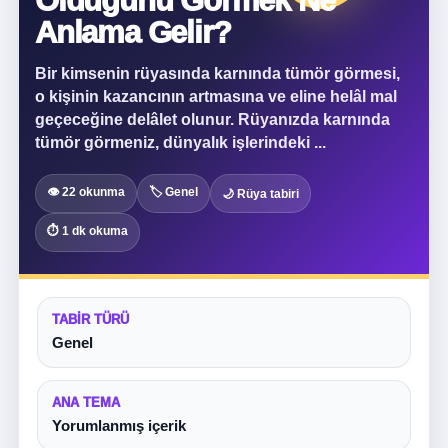
Olduğunu Görmek Ne
Anlama Gelir?
Bir kimsenin rüyasında karnında tümör görmesi,
o kişinin kazancının artmasına ve eline helâl mal
geçeceğine delâlet olunur. Rüyanızda karnında
tümör görmeniz, dünyalık işlerindeki ...
👁 22 okunma
🏷 Genel
🌙 Rüya tabiri
⏱ 1 dk okuma
TABIR TÜRÜ
Genel
ANA TEMA
Yorumlanmış içerik