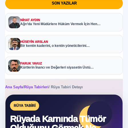
SON YAZILAR
NIHAT AYDIN
Ağrı’da Yeni Müdürlere Hüküm Vermek İçin Hen…
HÜSEYIN ARSLAN
Bir kentin kaderini, o kentin yöneticilerini…
FARUK YAVUZ
Kürtlerin İnancı ve Değerleri siyasetin Üstü…
Ana Sayfa
/
Rüya Tabirleri
/ Rüya Tabiri Detayı
RÜYA TABIRI
Rüyada Karnında Tümör