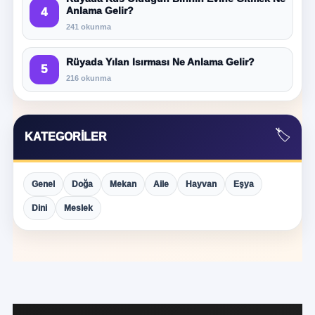
Anlama Gelir?
4
241 okunma
Rüyada Yılan Isırması Ne Anlama Gelir?
5
216 okunma
🏷️
KATEGORILER
Genel
Doğa
Mekan
Aile
Hayvan
Eşya
Dini
Meslek