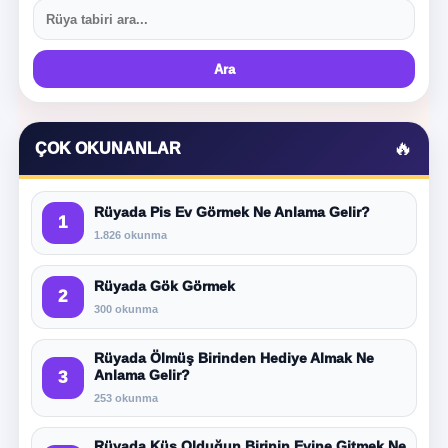
Ara
🔥
ÇOK OKUNANLAR
Rüyada Pis Ev Görmek Ne Anlama Gelir?
1
1.826 okunma
Rüyada Gök Görmek
2
300 okunma
Rüyada Ölmüş Birinden Hediye Almak Ne
Anlama Gelir?
3
253 okunma
Rüyada Küs Olduğun Birinin Evine Gitmek Ne