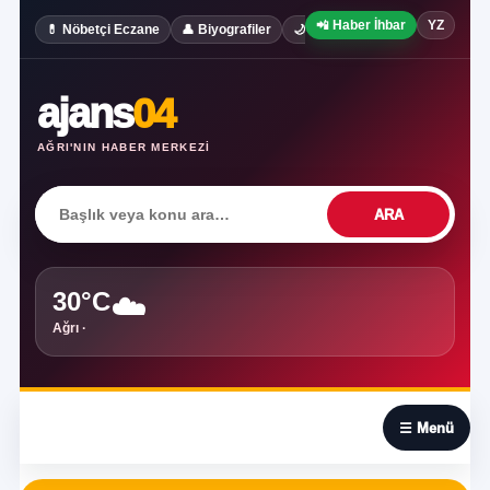
📲 Haber İhbar
YZ
✍️ Köşe Yaz
💊 Nöbetçi Eczane
👤 Biyografiler
🌙 Rüya Tabirleri
ajans
04
AĞRI'NIN HABER MERKEZI
ARA
30°C
☁️
Ağrı ·
☰
☰ Menü