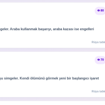
👁️ 80
eler. Araba kullanmak başarıyı, araba kazası ise engelleri
Rüya tabir
👁️ 70
şu simgeler. Kendi ölümünü görmek yeni bir başlangıcı işaret
Rüya tabir