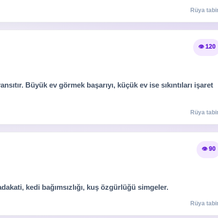
Rüya tabir
👁️ 120
i yansıtır. Büyük ev görmek başarıyı, küçük ev ise sıkıntıları işaret
Rüya tabir
👁️ 90
adakati, kedi bağımsızlığı, kuş özgürlüğü simgeler.
Rüya tabir