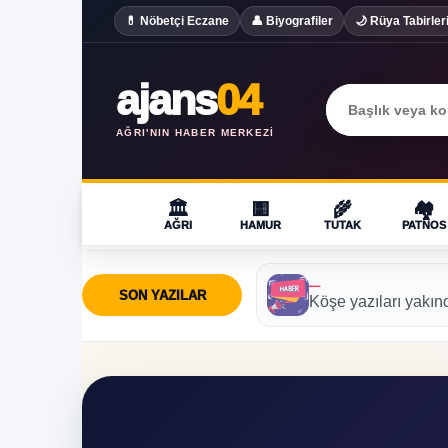
💊 Nöbetçi Eczane
👤 Biyografiler
🌙 Rüya Tabirler
ajans
04
AĞRI'NIN HABER MERKEZI
🏛️
🟨
🌾
🏘️
AĞRI
HAMUR
TUTAK
PATNOS
—
SON YAZILAR
Köşe yazıları yakın