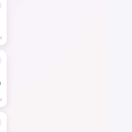
i
t
i