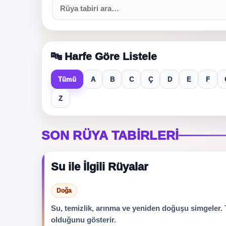
🔤 Harfe Göre Listele
Tümü
A
B
C
Ç
D
E
F
Z
SON RÜYA TABIRLERI
Su ile İlgili Rüyalar
Doğa
Su, temizlik, arınma ve yeniden doğuşu simgeler. T
olduğunu gösterir.