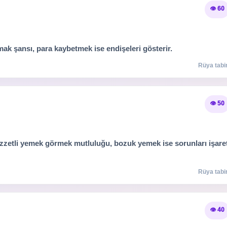
👁️ 60
ulmak şansı, para kaybetmek ise endişeleri gösterir.
Rüya tabir
👁️ 50
Lezzetli yemek görmek mutluluğu, bozuk yemek ise sorunları işare
Rüya tabir
👁️ 40