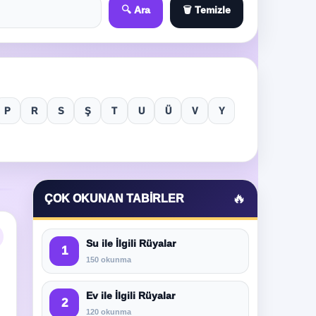
🔍 Ara
🗑️ Temizle
P
R
S
Ş
T
U
Ü
V
Y
🔥
ÇOK OKUNAN TABIRLER
Su ile İlgili Rüyalar
1
150 okunma
Ev ile İlgili Rüyalar
2
120 okunma