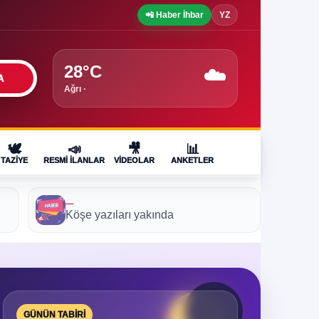
📲 Haber İhbar
YZ
28°C
☁️
A
Ağrı ·
🕊️
📣
🎥
📊
TAZIYE
RESMI İLANLAR
VIDEOLAR
ANKETLER
—
Köşe yazıları yakında
GÜNÜN TABIRI