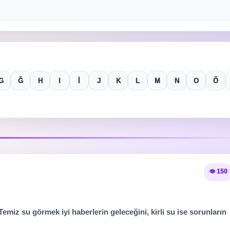
G
Ğ
H
I
İ
J
K
L
M
N
O
Ö
👁️ 150
emiz su görmek iyi haberlerin geleceğini, kirli su ise sorunların