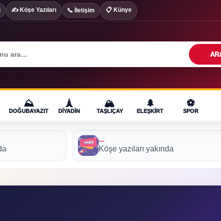
✍️ Köşe Yazıları
📋 Künye
i
📞 İletişim
AR
⛰️
🗼
🏔️
🌲
⚽
DOĞUBAYAZIT
DIYADIN
TAŞLIÇAY
ELEŞKIRT
SPOR
—
da
Köşe yazıları yakında