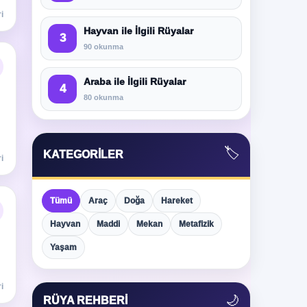
i
Hayvan ile İlgili Rüyalar
3
90 okunma
Araba ile İlgili Rüyalar
4
80 okunma
🏷️
KATEGORILER
i
Tümü
Araç
Doğa
Hareket
Hayvan
Maddi
Mekan
Metafizik
Yaşam
i
🌙
RÜYA REHBERI