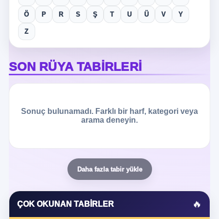
Ö
P
R
S
Ş
T
U
Ü
V
Y
Z
SON RÜYA TABIRLERI
Sonuç bulunamadı. Farklı bir harf, kategori veya
arama deneyin.
Daha fazla tabir yükle
🔥
ÇOK OKUNAN TABIRLER