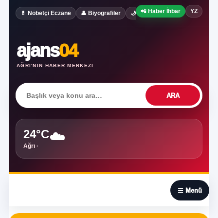
📲 Haber İhbar
YZ
✍️ Köşe Yaz
💊 Nöbetçi Eczane
👤 Biyografiler
🌙 Rüya Tabirleri
ajans
04
AĞRI'NIN HABER MERKEZI
ARA
24°C
☁️
Ağrı ·
☰
☰ Menü