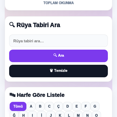
TOPLAM OKUNMA
🔍 Rüya Tabiri Ara
🔍 Ara
🗑️ Temizle
🔤 Harfe Göre Listele
Tümü
A
B
C
Ç
D
E
F
G
Ğ
H
I
İ
J
K
L
M
N
O