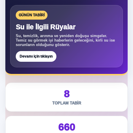
GÜNÜN TABIRI
Su ile İlgili Rüyalar
Su, temizlik, arınma ve yeniden doğuşu simgeler.
Temiz su görmek iyi haberlerin geleceğini, kirli su ise
sorunların olduğunu gösterir.
Devamı için tıklayın
8
TOPLAM TABIR
660